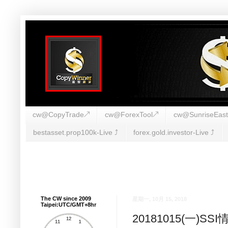
cw@CopyTrade↗
cw@ForexTool↗
cw@SunriseEas
bestasset.prop100k-Live ⤴︎
forex.gold.investor-Live ⤴︎
The CW since 2009
星期一, 10月 15, 2018
Taipei:UTC/GMT+8hr
20181015(一)S