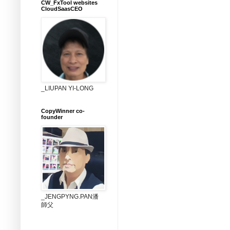
CW_FxTool websites
CloudSaasCEO
_LIUPAN YI-LONG
CopyWinner co-
founder
_JENGPYNG.PAN潘
師父