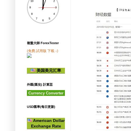
複盤大師 ForexTester
(免費.試用版 下載 ↓)
美国美元汇率
外匯(匯兌) 計算噐
Currency Converter
USD匯率(每日更新)
American Dollar
Exchange Rate