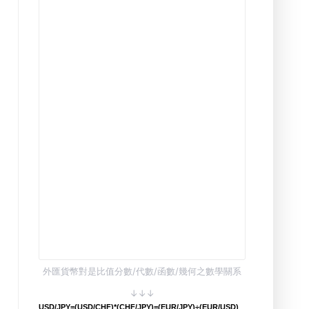
外匯貨幣對是比值分數/代數/函數/幾何之數學關系
↓↓↓
USD/JPY=(USD/CHF)*(CHF/JPY)=(EUR/JPY)÷(EUR/USD)