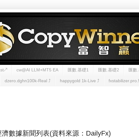
st↗
cw@AI LLM+MT5 EA
匯數.基礎1
匯數.基礎2
匯數.
dzero.dghn100k-Real ⤴︎
happygold 1k-Live ⤴︎
fxstabilizer.pro.
FX經濟數據新聞列表(資料來源：DailyFx)