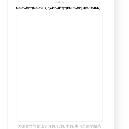
↓↓↓
USD/CHF=(USD/JPY)*(CHF/JPY)=(EUR/CHF)÷(EUR/USD)
外匯貨幣對是比值分數/代數/函數/幾何之數學關系