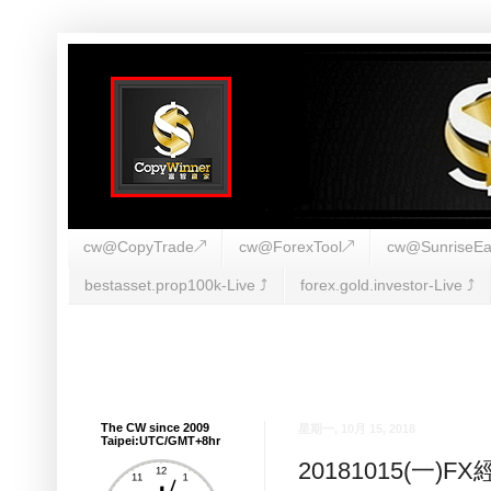
cw@CopyTrade↗
cw@ForexTool↗
cw@SunriseEa
bestasset.prop100k-Live ⤴︎
forex.gold.investor-Live ⤴︎
The CW since 2009
星期一, 10月 15, 2018
Taipei:UTC/GMT+8hr
20181015(一)