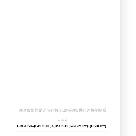
外匯貨幣對是比值分數/代數/函數/幾何之數學關系
↓↓↓
GBP/USD=(GBP/CHF)÷(USD/CHF)=GBP/JPY)÷(USD/JPY)