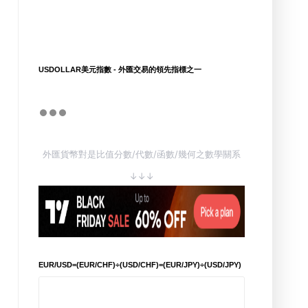
USDOLLAR美元指數 - 外匯交易的領先指標之一
外匯貨幣對是比值分數/代數/函數/幾何之數學關系
↓↓↓
EUR/USD=(EUR/CHF)÷(USD/CHF)=(EUR/JPY)÷(USD/JPY)