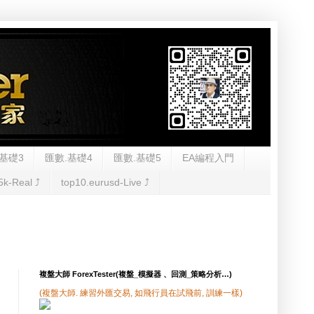
基礎3
匯數.基礎4
匯數.基礎5
EA編程入門
5k-Real ⤴︎
top10.eurusd-Live ⤴︎
複盤大師 ForexTester(複盤_模擬器 、回測_策略分析…)
(複盤大師. 練習外匯交易, 如飛行員在試飛前, 訓練一樣)