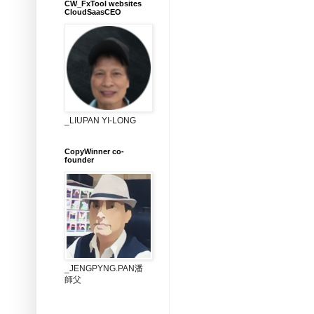
CW_FxTool websites
CloudSaasCEO
_LIUPAN YI-LONG
CopyWinner co-
founder
_JENGPYNG.PAN潘
師父