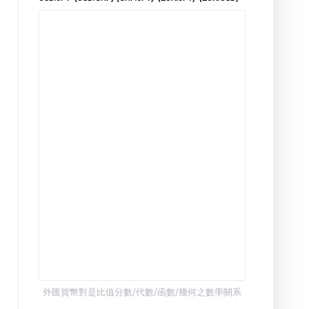
外匯貨幣對是比值分數/代數/函數/幾何之數學關系