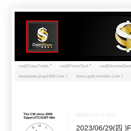
cw@CopyTrade↗
cw@ForexTool↗
cw@SunriseEas
bestasset.prop100k-Live ⤴︎
forex.gold.investor-Live ⤴︎
The CW since 2009
星期四, 6月 29, 2023
Taipei:UTC/GMT+8hr
2023/06/29(