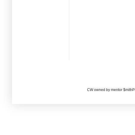
CW owned by mentor $mithP