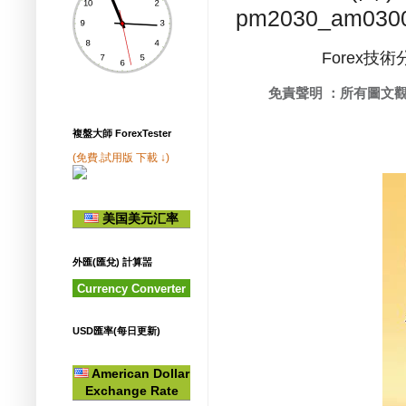
pm2030_am030
Forex技術分
免責聲明 ：所有圖文觀點
複盤大師 ForexTester
(免費.試用版 下載 ↓)
美国美元汇率
外匯(匯兌) 計算噐
Currency Converter
USD匯率(每日更新)
American Dollar
Exchange Rate