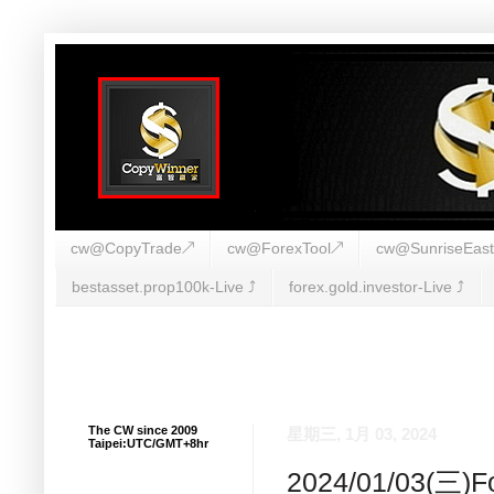
cw@CopyTrade↗
cw@ForexTool↗
cw@SunriseEas
bestasset.prop100k-Live ⤴︎
forex.gold.investor-Live ⤴︎
The CW since 2009
星期三, 1月 03, 2024
Taipei:UTC/GMT+8hr
2024/01/03(