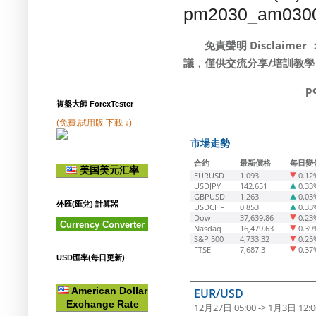
pm2030_am030
免責聲明 Disclaimer
議，僅供交流分享/培訓教學
_p
複盤大師 ForexTester
(免費.試用版 下載 ↓)
市場走勢
合約
最新價格
每日變
美国美元汇率
EURUSD
1.093
0.12
USDJPY
142.651
0.33
GBPUSD
1.263
0.03
外匯(匯兌) 計算噐
USDCHF
0.853
0.33
Dow
37,639.86
0.23
Currency Converter
Nasdaq
16,479.63
0.39
S&P 500
4,733.32
0.25
FTSE
7,687.3
0.37
USD匯率(每日更新)
American Dollar
EUR/USD
Exchange Rate
12月27日 05:00 -> 1月3日 12:0