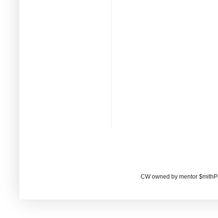
CW owned by mentor $mithP