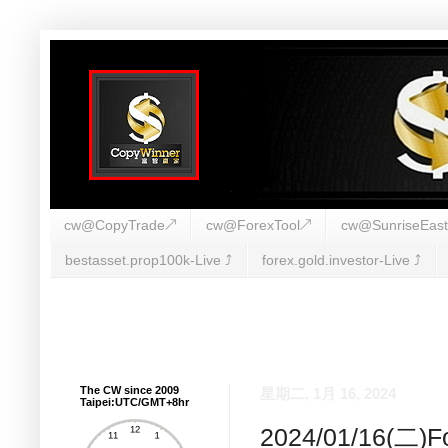
cw@CopyTrade↗
cw@ForexTool↗
cw@SunriseEas
bestasset.prop100k-Live ⤴︎
forex.gold.investor-Live ⤴︎
The CW since 2009
星期二, 1月 16, 2024
Taipei:UTC/GMT+8hr
2024/01/16(