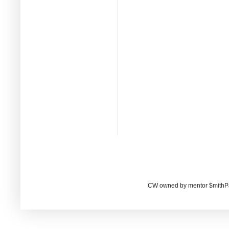
CW owned by mentor $mithP