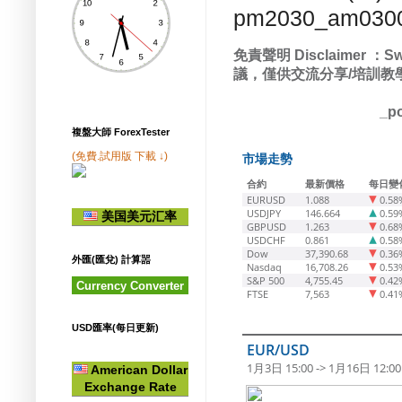
pm2030_am030
免責聲明
：
Disclaimer
Sw
議，僅供交流分享
培訓教
/
_po
複盤大師 ForexTester
(免費.試用版 下載 ↓)
市場走勢
合約
最新價格
每日變
EURUSD
1.088
0.58
USDJPY
146.664
0.59
美国美元汇率
GBPUSD
1.263
0.68
USDCHF
0.861
0.58
Dow
37,390.68
0.36
外匯(匯兌) 計算噐
Nasdaq
16,708.26
0.53
S&P 500
4,755.45
0.42
Currency Converter
FTSE
7,563
0.41
USD匯率(每日更新)
EUR/USD
1月3日 15:00 -> 1月16日 12:00
American Dollar
Exchange Rate