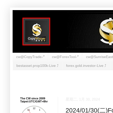
cw@CopyTrade↗
cw@ForexTool↗
cw@SunriseEas
bestasset.prop100k-Live ⤴︎
forex.gold.investor-Live ⤴︎
The CW since 2009
星期二, 1月 30, 2024
Taipei:UTC/GMT+8hr
2024/01/30(