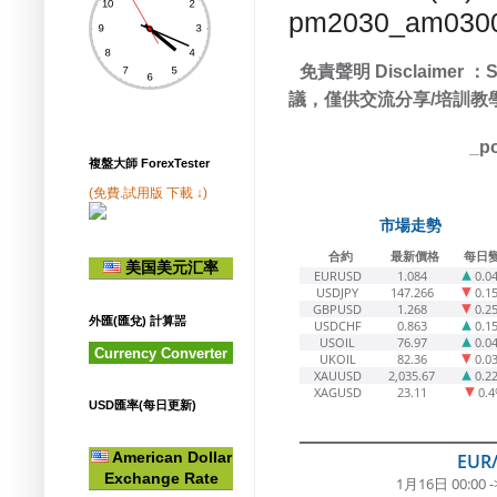
pm2030_am030
免責聲明
：
Disclaimer
S
議，僅供交流分享
培訓教
/
_po
複盤大師 ForexTester
(免費.試用版 下載 ↓)
市場走勢
合約
最新價格
每日
美国美元汇率
EURUSD
1.084
0.0
USDJPY
147.266
0.1
GBPUSD
1.268
0.2
外匯(匯兌) 計算噐
USDCHF
0.863
0.1
USOIL
76.97
0.0
Currency Converter
UKOIL
82.36
0.0
XAUUSD
2,035.67
0.2
XAGUSD
23.11
0.
USD匯率(每日更新)
American Dollar
EUR
Exchange Rate
1月16日 00:00 -