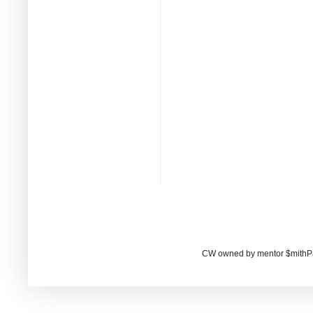
CW owned by mentor $mithP