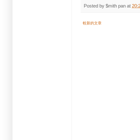
Posted by
$mith pan
at
20:
較新的文章