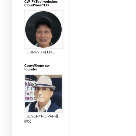
CW_FxTool websites
CloudSaasCEO
_LIUPAN YI-LONG
CopyWinner co-
founder
_JENGPYNG.PAN潘
師父