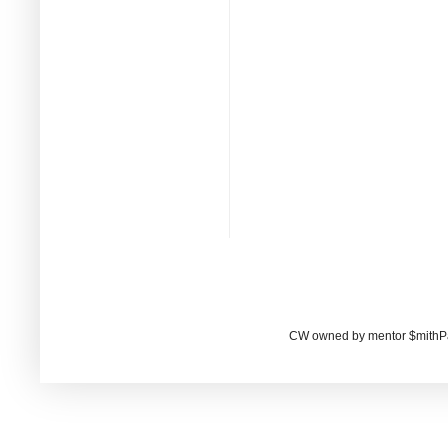
CW owned by mentor $mithP