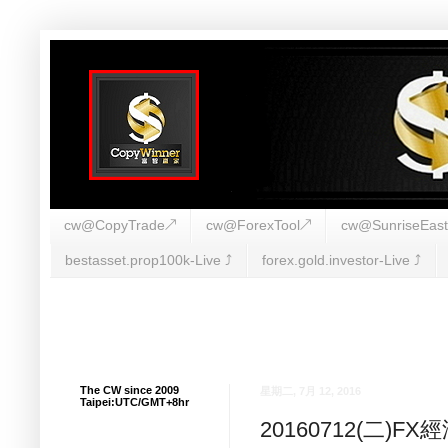
cw@CopyTrade↗
cw@ForexTool↗
cw@SunriseEas
bestasset.prop100k-Live ⤴︎
forex.gold.investor-Live ⤴︎
The CW since 2009
星期二, 7月 12, 2016
Taipei:UTC/GMT+8hr
20160712(二)